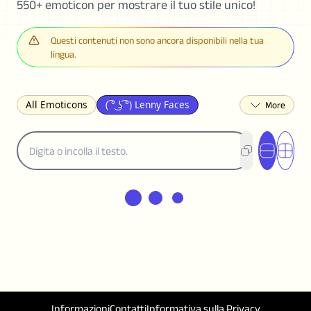
550+ emoticon per mostrare il tuo stile unico!
Questi contenuti non sono ancora disponibili nella tua
lingua.
All Emoticons
( ͡° ͜ʖ ͡°) Lenny Faces
(✯◡✯) Cute
(╯°□°)╯︵ ┻━┻ Table Flip
¯\_(ツ)_/¯ Shrug
(◠‿◠)♡ Flirting
(ノಠ益ಠ)ノ Angry
ヽ༼ຈل͜ຈ༽ﾉ Dongers
ʕ•ᴥ•ʔ Bears
(｡•́︿•̀｡) Sad
(ﾐ^ᆽ^ﾐ) Cats
(•᷄⌓•᷅) Confused
(^‿^) Happy
(^_-) Winking
(ᵕ≀ ̠ᵕ ) Shy
(⇀_⇀) Disapproving
(¬_¬) Annoyed
(❀❛ᴗ❛) Blushing
ლ(•́•́ლ) Scared
(⊙_☉) Surprised
(♥‿♥) Love
ᄽ(☉_☉)ᄿ Spiders
(・へ・) Nervous
Informazioni
Contatti
Informativa sulla Privacy