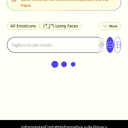
lingua.
All Emoticons
( ͡° ͜ʖ ͡°) Lenny Faces
(✯◡✯) Cute
(╯°□°)╯︵ ┻━┻ Table Flip
¯\_(ツ)_/¯ Shrug
(◠‿◠)♡ Flirting
(ノಠ益ಠ)ノ Angry
ヽ༼ຈل͜ຈ༽ﾉ Dongers
ʕ•ᴥ•ʔ Bears
(｡•́︿•̀｡) Sad
(ﾐ^ᆽ^ﾐ) Cats
(•᷄⌓•᷅) Confused
(^‿^) Happy
(^_-) Winking
(ᵕ≀ ̠ᵕ ) Shy
(⇀_⇀) Disapproving
(¬_¬) Annoyed
(❀❛ᴗ❛) Blushing
ლ(•́•́ლ) Scared
(⊙_☉) Surprised
(♥‿♥) Love
ᄽ(☉_☉)ᄿ Spiders
(・へ・) Nervous
(╯︵╰,) Depressed
(*^.^)つ♨ Eating
٩(^ᴗ^)۶ Excited
(〃∇〃) Embarrassed
Informazioni
Contatti
Informativa sulla Privacy