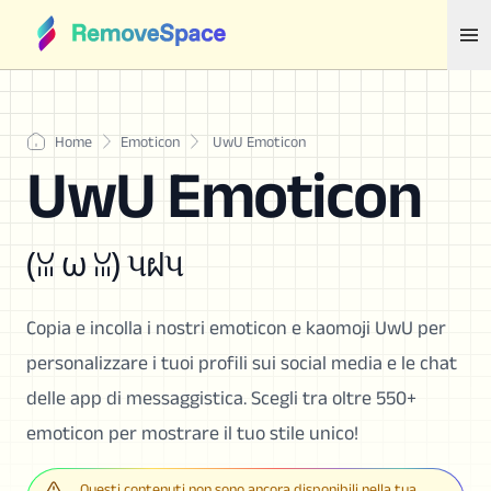
Home
Emoticon
UwU Emoticon
UwU Emoticon
(ꈍ ω ꈍ) પฝપ
Copia e incolla i nostri emoticon e kaomoji UwU per
personalizzare i tuoi profili sui social media e le chat
delle app di messaggistica. Scegli tra oltre 550+
emoticon per mostrare il tuo stile unico!
Questi contenuti non sono ancora disponibili nella tua