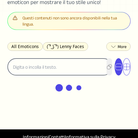
emoticon per mostrare il tuo stile unico!
Questi contenuti non sono ancora disponibili nella tua
lingua.
All Emoticons
( ͡° ͜ʖ ͡°) Lenny Faces
(✯◡✯) Cute
(╯°□°)╯︵ ┻━┻ Table Flip
¯\_(ツ)_/¯ Shrug
(◠‿◠)♡ Flirting
(ノಠ益ಠ)ノ Angry
ヽ༼ຈل͜ຈ༽ﾉ Dongers
ʕ•ᴥ•ʔ Bears
(｡•́︿•̀｡) Sad
(ﾐ^ᆽ^ﾐ) Cats
(•᷄⌓•᷅) Confused
(^‿^) Happy
(^_-) Winking
(ᵕ≀ ̠ᵕ ) Shy
(⇀_⇀) Disapproving
(¬_¬) Annoyed
(❀❛ᴗ❛) Blushing
ლ(•́•́ლ) Scared
(⊙_☉) Surprised
(♥‿♥) Love
ᄽ(☉_☉)ᄿ Spiders
(・へ・) Nervous
Informazioni
Contatti
Informativa sulla Privacy