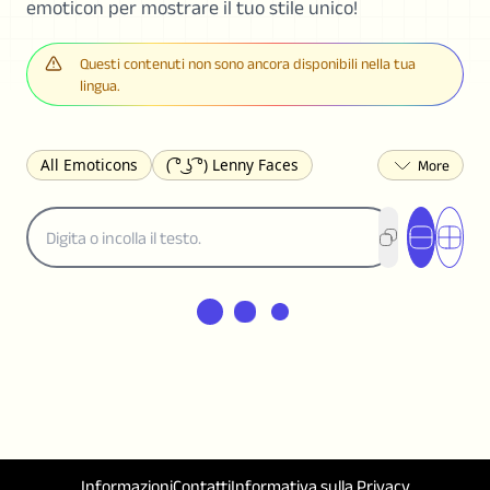
emoticon per mostrare il tuo stile unico!
Questi contenuti non sono ancora disponibili nella tua
lingua.
All Emoticons
( ͡° ͜ʖ ͡°) Lenny Faces
(✯◡✯) Cute
(╯°□°)╯︵ ┻━┻ Table Flip
¯\_(ツ)_/¯ Shrug
(◠‿◠)♡ Flirting
(ノಠ益ಠ)ノ Angry
ヽ༼ຈل͜ຈ༽ﾉ Dongers
ʕ•ᴥ•ʔ Bears
(｡•́︿•̀｡) Sad
(ﾐ^ᆽ^ﾐ) Cats
(•᷄⌓•᷅) Confused
(^‿^) Happy
(^_-) Winking
(ᵕ≀ ̠ᵕ ) Shy
(⇀_⇀) Disapproving
(¬_¬) Annoyed
(❀❛ᴗ❛) Blushing
ლ(•́•́ლ) Scared
(⊙_☉) Surprised
(♥‿♥) Love
ᄽ(☉_☉)ᄿ Spiders
(・へ・) Nervous
Informazioni
Contatti
Informativa sulla Privacy