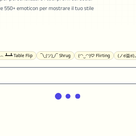
tre 550+ emoticon per mostrare il tuo stile
╯︵ ┻━┻ Table Flip
¯\_(ツ)_/¯ Shrug
(◠‿◠)♡ Flirting
(ノಠ益ಠ)ノ
(^_-) Winking
(ᵕ≀ ̠ᵕ ) Shy
(⇀_⇀) Disapproving
(¬_¬) Annoy
) Nervous
(╯︵╰,) Depressed
(*^.^)つ♨ Eating
٩(^ᴗ^)۶ Exc
er
(ᴗ˳ᴗ) zZ Sleeping
( ˘ ³˘)♥ Kissing
ᕕ(╯°□°)ᕗ Running
(ಥ_ಥ
(⌐■_■) Sunglasses
↜(Φ益Φ)Ψ Devils
(╭ರ_•́) Thinking