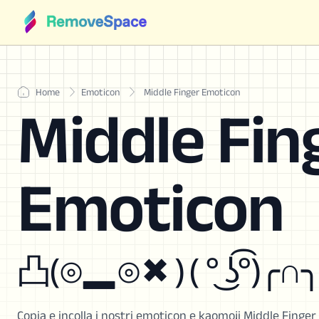
Home
Emoticon
Middle Finger Emoticon
Middle Fin
Emoticon
凸(⊙▂⊙✖ ) ( ° ͜ʖ͡°)╭∩
Copia e incolla i nostri emoticon e kaomoji Middle Finger p