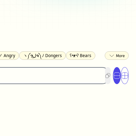
 Angry
ヽ༼ຈل͜ຈ༽ﾉ Dongers
ʕ•ᴥ•ʔ Bears
ed
(❀❛ᴗ❛) Blushing
ლ(•́•́ლ) Scared
ited
(〃∇〃) Embarrassed
︻デ═一 Guns
) Crying
(≧▽≦) Laughing
(U•ᴥ•U) Dogs