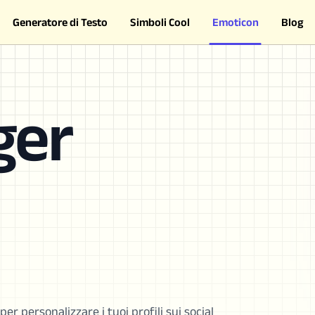
Generatore di Testo
Simboli Cool
Emoticon
Blog
ger
╮
er personalizzare i tuoi profili sui social