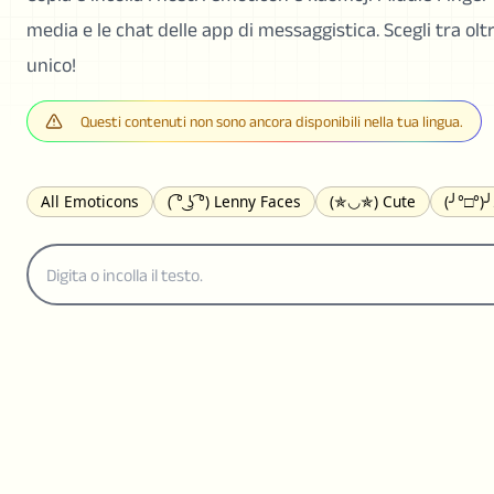
media e le chat delle app di messaggistica. Scegli tra ol
unico!
Questi contenuti non sono ancora disponibili nella tua lingua.
All Emoticons
( ͡° ͜ʖ ͡°) Lenny Faces
(✯◡✯) Cute
(╯°□°)
(｡•́︿•̀｡) Sad
(ﾐ^ᆽ^ﾐ) Cats
(•᷄⌓•᷅) Confused
(^‿^) Happy
(⊙_☉) Surprised
(♥‿♥) Love
ᄽ(☉_☉)ᄿ Spiders
(・へ・
ଘ(੭ˊ꒳ˋ)੭✩ Angels
┌(˘⌣˘)ʃ Dancing
( ° ͜ʖ͡°)╭∩╮ Middle Fing
(ꈍ ω ꈍ) UwU
▬▬ι═══════ﺤ Swords
(✿◠‿◠) Flowers