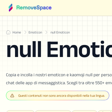
Home
Emoticon
null Emoticon
null Emoti
Copia e incolla i nostri emoticon e kaomoji null per person
chat delle app di messaggistica. Scegli tra oltre 550+ emo
Questi contenuti non sono ancora disponibili nella tua lingua.