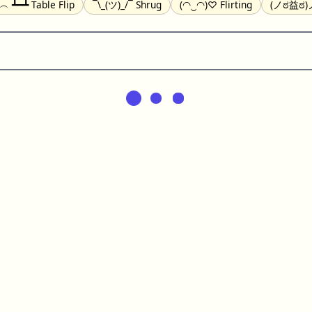
╯︵ ┻━┻ Table Flip
¯\_(ツ)_/¯ Shrug
(◠‿◠)♡ Flirting
(ノಠ益ಠ)ノ
(^_-) Winking
(ᵕ≀ ̠ᵕ ) Shy
(⇀_⇀) Disapproving
(¬_¬) Annoy
) Nervous
(╯︵╰,) Depressed
(*^.^)つ♨ Eating
٩(^ᴗ^)۶ Exc
er
(ᴗ˳ᴗ) zZ Sleeping
( ˘ ³˘)♥ Kissing
ᕕ(╯°□°)ᕗ Running
(ಥ_ಥ
(⌐■_■) Sunglasses
↜(Φ益Φ)Ψ Devils
(╭ರ_•́) Thinking