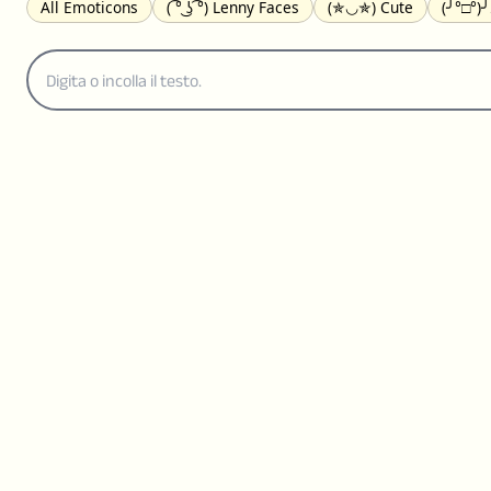
All Emoticons
( ͡° ͜ʖ ͡°) Lenny Faces
(✯◡✯) Cute
(╯°□°)
(｡•́︿•̀｡) Sad
(ﾐ^ᆽ^ﾐ) Cats
(•᷄⌓•᷅) Confused
(^‿^) Happy
(⊙_☉) Surprised
(♥‿♥) Love
ᄽ(☉_☉)ᄿ Spiders
(・へ・
ଘ(੭ˊ꒳ˋ)੭✩ Angels
┌(˘⌣˘)ʃ Dancing
( ° ͜ʖ͡°)╭∩╮ Middle Fing
(ꈍ ω ꈍ) UwU
▬▬ι═══════ﺤ Swords
(✿◠‿◠) Flowers