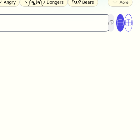
 Angry
ヽ༼ຈل͜ຈ༽ﾉ Dongers
ʕ•ᴥ•ʔ Bears
ed
(❀❛ᴗ❛) Blushing
ლ(•́•́ლ) Scared
ited
(〃∇〃) Embarrassed
︻デ═一 Guns
) Crying
(≧▽≦) Laughing
(U•ᴥ•U) Dogs