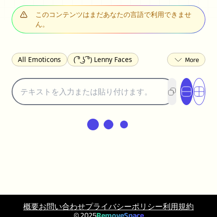
このコンテンツはまだあなたの言語で利用できませ
ん。
All Emoticons
( ͡° ͜ʖ ͡°) Lenny Faces
(✯◡✯) Cute
(╯°□°)╯︵ ┻━┻ Table Flip
¯\_(ツ)_/¯ Shrug
(◠‿◠)♡ Flirting
(ノಠ益ಠ)ノ Angry
ヽ༼ຈل͜ຈ༽ﾉ Dongers
ʕ•ᴥ•ʔ Bears
(｡•́︿•̀｡) Sad
(ﾐ^ᆽ^ﾐ) Cats
(•᷄⌓•᷅) Confused
(^‿^) Happy
(^_-) Winking
(ᵕ≀ ̠ᵕ ) Shy
(⇀_⇀) Disapproving
(¬_¬) Annoyed
(❀❛ᴗ❛) Blushing
ლ(•́•́ლ) Scared
(⊙_☉) Surprised
(♥‿♥) Love
ᄽ(☉_☉)ᄿ Spiders
(・へ・) Nervous
概要
お問い合わせ
プライバシーポリシー
利用規約
(╯︵╰,) Depressed
(*^.^)つ♨ Eating
© 2025
RemoveSpace