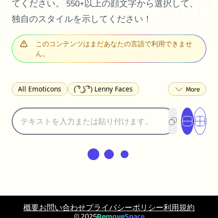
てください。 550+以上の顔文字から選択して、
独自のスタイルを示してください！
このコンテンツはまだあなたの言語で利用できませ
ん。
All Emoticons
( ͡° ͜ʖ ͡°) Lenny Faces
(✯◡✯) Cute
(╯°□°)╯︵ ┻━┻ Table Flip
¯\_(ツ)_/¯ Shrug
(◠‿◠)♡ Flirting
(ノಠ益ಠ)ノ Angry
ヽ༼ຈل͜ຈ༽ﾉ Dongers
ʕ•ᴥ•ʔ Bears
(｡•́︿•̀｡) Sad
(ﾐ^ᆽ^ﾐ) Cats
(•᷄⌓•᷅) Confused
(^‿^) Happy
(^_-) Winking
(ᵕ≀ ̠ᵕ ) Shy
(⇀_⇀) Disapproving
(¬_¬) Annoyed
(❀❛ᴗ❛) Blushing
ლ(•́•́ლ) Scared
概要
お問い合わせ
プライバシーポリシー
利用規約
(⊙_☉) Surprised
(♥‿♥) Love
© 2025
RemoveSpace