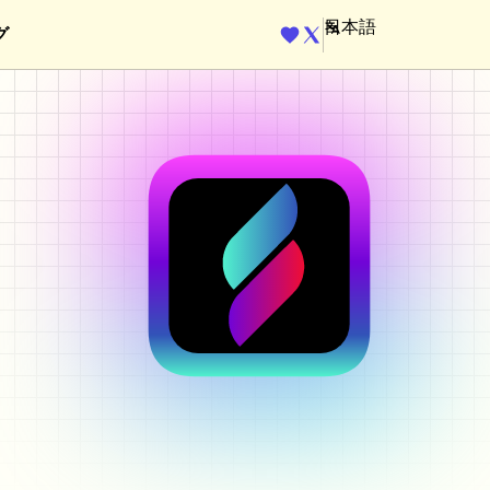
グ
ENGINE