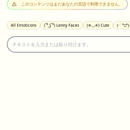
このコンテンツはまだあなたの言語で利用できません。
All Emoticons
( ͡° ͜ʖ ͡°) Lenny Faces
(✯◡✯) Cute
(╯°□°
(｡•́︿•̀｡) Sad
(ﾐ^ᆽ^ﾐ) Cats
(•᷄⌓•᷅) Confused
(^‿^) Happy
(⊙_☉) Surprised
(♥‿♥) Love
ᄽ(☉_☉)ᄿ Spiders
(・へ・
ଘ(੭ˊ꒳ˋ)੭✩ Angels
┌(˘⌣˘)ʃ Dancing
( ° ͜ʖ͡°)╭∩╮ Middle Fin
(ꈍ ω ꈍ) UwU
▬▬ι═══════ﺤ Swords
(✿◠‿◠) Flowers