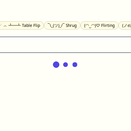
)╯︵ ┻━┻ Table Flip
¯\_(ツ)_/¯ Shrug
(◠‿◠)♡ Flirting
(ノಠ
(^_-) Winking
(ᵕ≀ ̠ᵕ ) Shy
(⇀_⇀) Disapproving
(¬_¬) Annoy
) Nervous
(╯︵╰,) Depressed
(*^.^)つ♨ Eating
٩(^ᴗ^)۶ E
ger
(ᴗ˳ᴗ) zZ Sleeping
( ˘ ³˘)♥ Kissing
ᕕ(╯°□°)ᕗ Running
(ಥ
(⌐■_■) Sunglasses
↜(Φ益Φ)Ψ Devils
(╭ರ_•́) Thinking