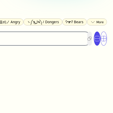
益ಠ)ノ Angry
ヽ༼ຈل͜ຈ༽ﾉ Dongers
ʕ•ᴥ•ʔ Bears
ed
(❀❛ᴗ❛) Blushing
ლ(•́•́ლ) Scared
xcited
(〃∇〃) Embarrassed
︻デ═一 Guns
_ಥ) Crying
(≧▽≦) Laughing
(U•ᴥ•U) Dogs