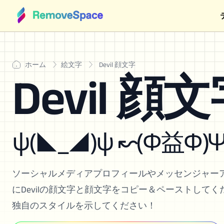
ホーム
絵文字
Devil 顔文字
Devil 顔
ψ(◣_◢)ψ ↜(Φ益Φ)
ソーシャルメディアプロフィールやメッセンジャー
にDevilの顔文字と顔文字をコピー＆ペーストしてく
独自のスタイルを示してください！