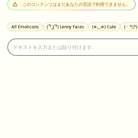
このコンテンツはまだあなたの言語で利用できません。
All Emoticons
( ͡° ͜ʖ ͡°) Lenny Faces
(✯◡✯) Cute
(╯°□°
(｡•́︿•̀｡) Sad
(ﾐ^ᆽ^ﾐ) Cats
(•᷄⌓•᷅) Confused
(^‿^) Happy
(⊙_☉) Surprised
(♥‿♥) Love
ᄽ(☉_☉)ᄿ Spiders
(・へ・
ଘ(੭ˊ꒳ˋ)੭✩ Angels
┌(˘⌣˘)ʃ Dancing
( ° ͜ʖ͡°)╭∩╮ Middle Fin
(ꈍ ω ꈍ) UwU
▬▬ι═══════ﺤ Swords
(✿◠‿◠) Flowers