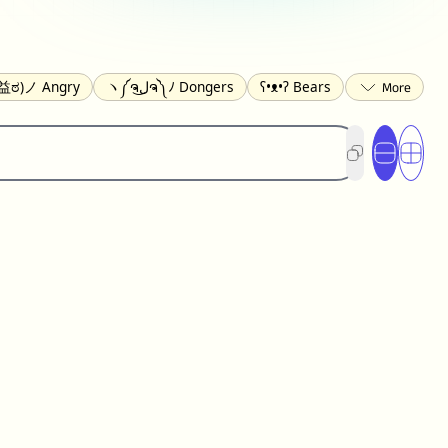
益ಠ)ノ Angry
ヽ༼ຈل͜ຈ༽ﾉ Dongers
ʕ•ᴥ•ʔ Bears
ed
(❀❛ᴗ❛) Blushing
ლ(•́•́ლ) Scared
xcited
(〃∇〃) Embarrassed
︻デ═一 Guns
_ಥ) Crying
(≧▽≦) Laughing
(U•ᴥ•U) Dogs