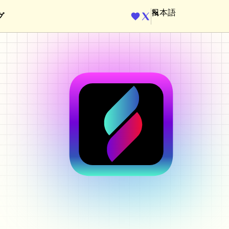
グ
ENGINE