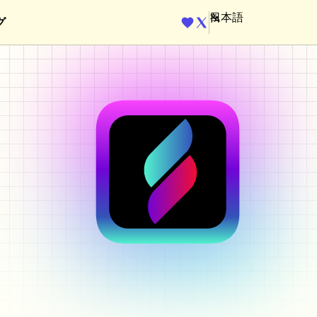
グ
ENGINE