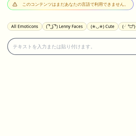
このコンテンツはまだあなたの言語で利用できません。
All Emoticons
( ͡° ͜ʖ ͡°) Lenny Faces
(✯◡✯) Cute
(╯°□°
(｡•́︿•̀｡) Sad
(ﾐ^ᆽ^ﾐ) Cats
(•᷄⌓•᷅) Confused
(^‿^) Happy
(⊙_☉) Surprised
(♥‿♥) Love
ᄽ(☉_☉)ᄿ Spiders
(・へ・
ଘ(੭ˊ꒳ˋ)੭✩ Angels
┌(˘⌣˘)ʃ Dancing
( ° ͜ʖ͡°)╭∩╮ Middle Fin
(ꈍ ω ꈍ) UwU
▬▬ι═══════ﺤ Swords
(✿◠‿◠) Flowers