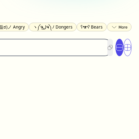
益ಠ)ノ Angry
ヽ༼ຈل͜ຈ༽ﾉ Dongers
ʕ•ᴥ•ʔ Bears
ed
(❀❛ᴗ❛) Blushing
ლ(•́•́ლ) Scared
xcited
(〃∇〃) Embarrassed
︻デ═一 Guns
_ಥ) Crying
(≧▽≦) Laughing
(U•ᴥ•U) Dogs