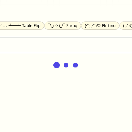
)╯︵ ┻━┻ Table Flip
¯\_(ツ)_/¯ Shrug
(◠‿◠)♡ Flirting
(ノಠ
(^_-) Winking
(ᵕ≀ ̠ᵕ ) Shy
(⇀_⇀) Disapproving
(¬_¬) Annoy
) Nervous
(╯︵╰,) Depressed
(*^.^)つ♨ Eating
٩(^ᴗ^)۶ E
ger
(ᴗ˳ᴗ) zZ Sleeping
( ˘ ³˘)♥ Kissing
ᕕ(╯°□°)ᕗ Running
(ಥ
(⌐■_■) Sunglasses
↜(Φ益Φ)Ψ Devils
(╭ರ_•́) Thinking