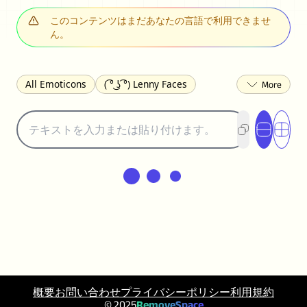
このコンテンツはまだあなたの言語で利用できませ
ん。
All Emoticons
( ͡° ͜ʖ ͡°) Lenny Faces
(✯◡✯) Cute
(╯°□°)╯︵ ┻━┻ Table Flip
¯\_(ツ)_/¯ Shrug
(◠‿◠)♡ Flirting
(ノಠ益ಠ)ノ Angry
ヽ༼ຈل͜ຈ༽ﾉ Dongers
ʕ•ᴥ•ʔ Bears
(｡•́︿•̀｡) Sad
(ﾐ^ᆽ^ﾐ) Cats
(•᷄⌓•᷅) Confused
(^‿^) Happy
(^_-) Winking
(ᵕ≀ ̠ᵕ ) Shy
(⇀_⇀) Disapproving
(¬_¬) Annoyed
(❀❛ᴗ❛) Blushing
ლ(•́•́ლ) Scared
(⊙_☉) Surprised
(♥‿♥) Love
ᄽ(☉_☉)ᄿ Spiders
(・へ・) Nervous
概要
お問い合わせ
プライバシーポリシー
利用規約
(╯︵╰,) Depressed
(*^.^)つ♨ Eating
© 2025
RemoveSpace