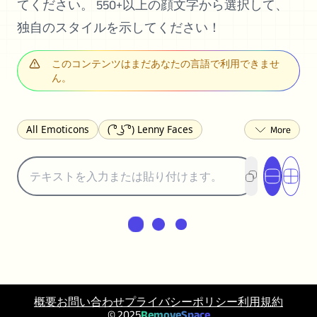
てください。 550+以上の顔文字から選択して、
独自のスタイルを示してください！
このコンテンツはまだあなたの言語で利用できませ
ん。
All Emoticons
( ͡° ͜ʖ ͡°) Lenny Faces
(✯◡✯) Cute
(╯°□°)╯︵ ┻━┻ Table Flip
¯\_(ツ)_/¯ Shrug
(◠‿◠)♡ Flirting
(ノಠ益ಠ)ノ Angry
ヽ༼ຈل͜ຈ༽ﾉ Dongers
ʕ•ᴥ•ʔ Bears
(｡•́︿•̀｡) Sad
(ﾐ^ᆽ^ﾐ) Cats
(•᷄⌓•᷅) Confused
(^‿^) Happy
(^_-) Winking
(ᵕ≀ ̠ᵕ ) Shy
(⇀_⇀) Disapproving
(¬_¬) Annoyed
(❀❛ᴗ❛) Blushing
ლ(•́•́ლ) Scared
概要
お問い合わせ
プライバシーポリシー
利用規約
(⊙_☉) Surprised
(♥‿♥) Love
© 2025
RemoveSpace