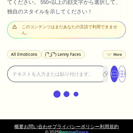
てください。 550+以上の顔文字から選択して、
独自のスタイルを示してください！
このコンテンツはまだあなたの言語で利用できませ
ん。
All Emoticons
( ͡° ͜ʖ ͡°) Lenny Faces
(✯◡✯) Cute
(╯°□°)╯︵ ┻━┻ Table Flip
¯\_(ツ)_/¯ Shrug
(◠‿◠)♡ Flirting
(ノಠ益ಠ)ノ Angry
ヽ༼ຈل͜ຈ༽ﾉ Dongers
ʕ•ᴥ•ʔ Bears
(｡•́︿•̀｡) Sad
(ﾐ^ᆽ^ﾐ) Cats
(•᷄⌓•᷅) Confused
(^‿^) Happy
(^_-) Winking
(ᵕ≀ ̠ᵕ ) Shy
(⇀_⇀) Disapproving
(¬_¬) Annoyed
(❀❛ᴗ❛) Blushing
ლ(•́•́ლ) Scared
概要
お問い合わせ
プライバシーポリシー
利用規約
(⊙_☉) Surprised
(♥‿♥) Love
© 2025
RemoveSpace