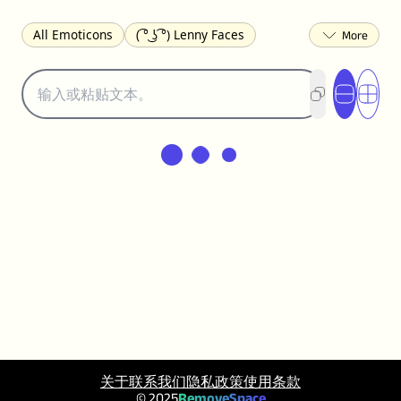
All Emoticons
( ͡° ͜ʖ ͡°) Lenny Faces
(✯◡✯) Cute
(╯°□°)╯︵ ┻━┻ Table Flip
¯\_(ツ)_/¯ Shrug
(◠‿◠)♡ Flirting
(ノಠ益ಠ)ノ Angry
ヽ༼ຈل͜ຈ༽ﾉ Dongers
ʕ•ᴥ•ʔ Bears
(｡•́︿•̀｡) Sad
(ﾐ^ᆽ^ﾐ) Cats
(•᷄⌓•᷅) Confused
(^‿^) Happy
(^_-) Winking
(ᵕ≀ ̠ᵕ ) Shy
(⇀_⇀) Disapproving
(¬_¬) Annoyed
(❀❛ᴗ❛) Blushing
ლ(•́•́ლ) Scared
(⊙_☉) Surprised
(♥‿♥) Love
ᄽ(☉_☉)ᄿ Spiders
(・へ・) Nervous
(╯︵╰,) Depressed
(*^.^)つ♨ Eating
٩(^ᴗ^)۶ Excited
(〃∇〃) Embarrassed
︻デ═一 Guns
ଘ(੭ˊ꒳ˋ)੭✩ Angels
关于
联系我们
隐私政策
使用条款
┌(˘⌣˘)ʃ Dancing
( ° ͜ʖ͡°)╭∩╮ Middle Finger
© 2025
RemoveSpace