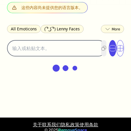
这些内容尚未提供您的语言版本。
All Emoticons
( ͡° ͜ʖ ͡°) Lenny Faces
(✯◡✯) Cute
(╯°□°)╯︵ ┻━┻ Table Flip
¯\_(ツ)_/¯ Shrug
(◠‿◠)♡ Flirting
(ノಠ益ಠ)ノ Angry
ヽ༼ຈل͜ຈ༽ﾉ Dongers
ʕ•ᴥ•ʔ Bears
(｡•́︿•̀｡) Sad
(ﾐ^ᆽ^ﾐ) Cats
(•᷄⌓•᷅) Confused
(^‿^) Happy
(^_-) Winking
(ᵕ≀ ̠ᵕ ) Shy
(⇀_⇀) Disapproving
(¬_¬) Annoyed
(❀❛ᴗ❛) Blushing
ლ(•́•́ლ) Scared
(⊙_☉) Surprised
(♥‿♥) Love
ᄽ(☉_☉)ᄿ Spiders
(・へ・) Nervous
(╯︵╰,) Depressed
(*^.^)つ♨ Eating
关于
联系我们
隐私政策
使用条款
٩(^ᴗ^)۶ Excited
(〃∇〃) Embarrassed
© 2025
RemoveSpace