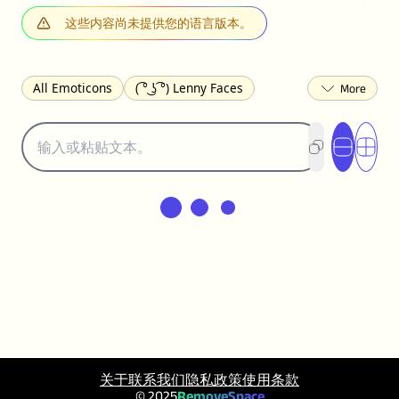
这些内容尚未提供您的语言版本。
All Emoticons
( ͡° ͜ʖ ͡°) Lenny Faces
(✯◡✯) Cute
(╯°□°)╯︵ ┻━┻ Table Flip
¯\_(ツ)_/¯ Shrug
(◠‿◠)♡ Flirting
(ノಠ益ಠ)ノ Angry
ヽ༼ຈل͜ຈ༽ﾉ Dongers
ʕ•ᴥ•ʔ Bears
(｡•́︿•̀｡) Sad
(ﾐ^ᆽ^ﾐ) Cats
(•᷄⌓•᷅) Confused
(^‿^) Happy
(^_-) Winking
(ᵕ≀ ̠ᵕ ) Shy
(⇀_⇀) Disapproving
(¬_¬) Annoyed
(❀❛ᴗ❛) Blushing
ლ(•́•́ლ) Scared
(⊙_☉) Surprised
(♥‿♥) Love
ᄽ(☉_☉)ᄿ Spiders
(・へ・) Nervous
(╯︵╰,) Depressed
(*^.^)つ♨ Eating
关于
联系我们
隐私政策
使用条款
٩(^ᴗ^)۶ Excited
(〃∇〃) Embarrassed
© 2025
RemoveSpace