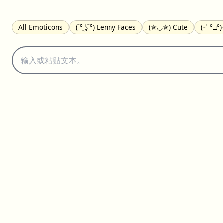
All Emoticons
( ͡° ͜ʖ ͡°) Lenny Faces
(✯◡✯) Cute
(╯°□°
(｡•́︿•̀｡) Sad
(ﾐ^ᆽ^ﾐ) Cats
(•᷄⌓•᷅) Confused
(^‿^) Happy
(⊙_☉) Surprised
(♥‿♥) Love
ᄽ(☉_☉)ᄿ Spiders
(・へ・
ଘ(੭ˊ꒳ˋ)੭✩ Angels
┌(˘⌣˘)ʃ Dancing
( ° ͜ʖ͡°)╭∩╮ Middle Fin
(ꈍ ω ꈍ) UwU
▬▬ι═══════ﺤ Swords
(✿◠‿◠) Flowers