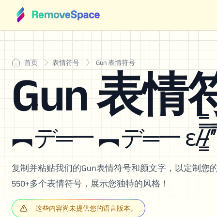
首页
表情符号
Gun 表情符号
Gun 表情
︻デ═一 ︻デ═一 ε/̵͇̿̿/’̿’̿ 
复制并粘贴我们的Gun表情符号和颜文字，以定制您
550+多个表情符号，展示您独特的风格！
这些内容尚未提供您的语言版本。