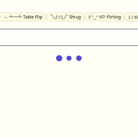
)╯︵ ┻━┻ Table Flip
¯\_(ツ)_/¯ Shrug
(◠‿◠)♡ Flirting
(ノಠ
(^_-) Winking
(ᵕ≀ ̠ᵕ ) Shy
(⇀_⇀) Disapproving
(¬_¬) Annoy
) Nervous
(╯︵╰,) Depressed
(*^.^)つ♨ Eating
٩(^ᴗ^)۶ E
ger
(ᴗ˳ᴗ) zZ Sleeping
( ˘ ³˘)♥ Kissing
ᕕ(╯°□°)ᕗ Running
(ಥ
(⌐■_■) Sunglasses
↜(Φ益Φ)Ψ Devils
(╭ರ_•́) Thinking