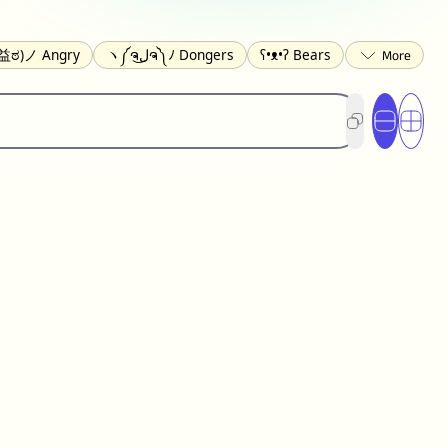
益ಠ)ノ Angry
ヽ༼ຈل͜ຈ༽ﾉ Dongers
ʕ•ᴥ•ʔ Bears
ed
(❀❛ᴗ❛) Blushing
ლ(•́•́ლ) Scared
xcited
(〃∇〃) Embarrassed
︻デ═一 Guns
_ಥ) Crying
(≧▽≦) Laughing
(U•ᴥ•U) Dogs