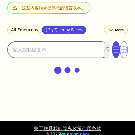
这些内容尚未提供您的语言版本。
All Emoticons
( ͡° ͜ʖ ͡°) Lenny Faces
(✯◡✯) Cute
(╯°□°)╯︵ ┻━┻ Table Flip
¯\_(ツ)_/¯ Shrug
(◠‿◠)♡ Flirting
(ノಠ益ಠ)ノ Angry
ヽ༼ຈل͜ຈ༽ﾉ Dongers
ʕ•ᴥ•ʔ Bears
(｡•́︿•̀｡) Sad
(ﾐ^ᆽ^ﾐ) Cats
(•᷄⌓•᷅) Confused
(^‿^) Happy
(^_-) Winking
(ᵕ≀ ̠ᵕ ) Shy
(⇀_⇀) Disapproving
(¬_¬) Annoyed
(❀❛ᴗ❛) Blushing
ლ(•́•́ლ) Scared
(⊙_☉) Surprised
(♥‿♥) Love
ᄽ(☉_☉)ᄿ Spiders
(・へ・) Nervous
(╯︵╰,) Depressed
(*^.^)つ♨ Eating
关于
联系我们
隐私政策
使用条款
٩(^ᴗ^)۶ Excited
(〃∇〃) Embarrassed
© 2025
RemoveSpace