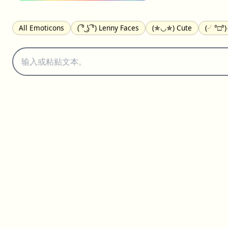
All Emoticons
( ͡° ͜ʖ ͡°) Lenny Faces
(✯◡✯) Cute
(╯°□°
(｡•́︿•̀｡) Sad
(ﾐ^ᆽ^ﾐ) Cats
(•᷄⌓•᷅) Confused
(^‿^) Happy
(⊙_☉) Surprised
(♥‿♥) Love
ᄽ(☉_☉)ᄿ Spiders
(・へ・
ଘ(੭ˊ꒳ˋ)੭✩ Angels
┌(˘⌣˘)ʃ Dancing
( ° ͜ʖ͡°)╭∩╮ Middle Fin
(ꈍ ω ꈍ) UwU
▬▬ι═══════ﺤ Swords
(✿◠‿◠) Flowers