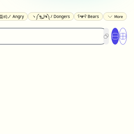
益ಠ)ノ Angry
ヽ༼ຈل͜ຈ༽ﾉ Dongers
ʕ•ᴥ•ʔ Bears
ed
(❀❛ᴗ❛) Blushing
ლ(•́•́ლ) Scared
xcited
(〃∇〃) Embarrassed
︻デ═一 Guns
_ಥ) Crying
(≧▽≦) Laughing
(U•ᴥ•U) Dogs