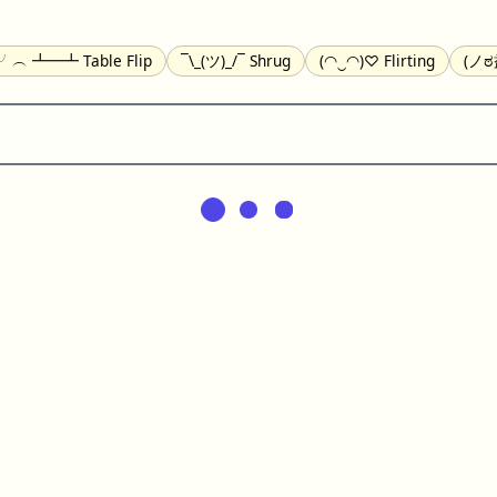
)╯︵ ┻━┻ Table Flip
¯\_(ツ)_/¯ Shrug
(◠‿◠)♡ Flirting
(ノಠ
(^_-) Winking
(ᵕ≀ ̠ᵕ ) Shy
(⇀_⇀) Disapproving
(¬_¬) Annoy
) Nervous
(╯︵╰,) Depressed
(*^.^)つ♨ Eating
٩(^ᴗ^)۶ E
ger
(ᴗ˳ᴗ) zZ Sleeping
( ˘ ³˘)♥ Kissing
ᕕ(╯°□°)ᕗ Running
(ಥ
(⌐■_■) Sunglasses
↜(Φ益Φ)Ψ Devils
(╭ರ_•́) Thinking