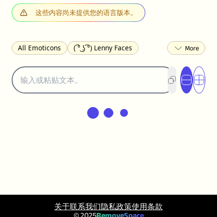
这些内容尚未提供您的语言版本。
All Emoticons
( ͡° ͜ʖ ͡°) Lenny Faces
(✯◡✯) Cute
(╯°□°)╯︵ ┻━┻ Table Flip
¯\_(ツ)_/¯ Shrug
(◠‿◠)♡ Flirting
(ノಠ益ಠ)ノ Angry
ヽ༼ຈل͜ຈ༽ﾉ Dongers
ʕ•ᴥ•ʔ Bears
(｡•́︿•̀｡) Sad
(ﾐ^ᆽ^ﾐ) Cats
(•᷄⌓•᷅) Confused
(^‿^) Happy
(^_-) Winking
(ᵕ≀ ̠ᵕ ) Shy
(⇀_⇀) Disapproving
(¬_¬) Annoyed
(❀❛ᴗ❛) Blushing
ლ(•́•́ლ) Scared
(⊙_☉) Surprised
(♥‿♥) Love
ᄽ(☉_☉)ᄿ Spiders
(・へ・) Nervous
(╯︵╰,) Depressed
(*^.^)つ♨ Eating
关于
联系我们
隐私政策
使用条款
٩(^ᴗ^)۶ Excited
(〃∇〃) Embarrassed
© 2025
RemoveSpace