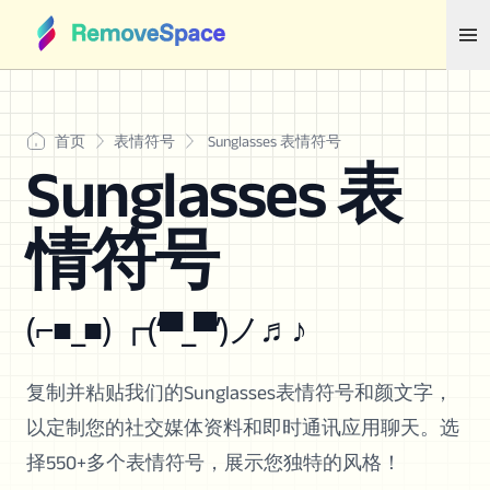
首页
表情符号
Sunglasses 表情符号
Sunglasses 表
情符号
(⌐■_■) ┏(‘▀_▀’)ノ♬♪
复制并粘贴我们的Sunglasses表情符号和颜文字，
以定制您的社交媒体资料和即时通讯应用聊天。选
择550+多个表情符号，展示您独特的风格！