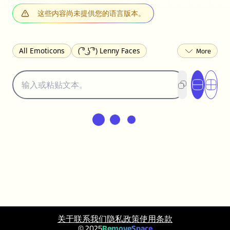
这些内容尚未提供您的语言版本。
All Emoticons
( ͡° ͜ʖ ͡°) Lenny Faces
(✯◡✯) Cute
(╯°□°)╯︵ ┻━┻ Table Flip
¯\_(ツ)_/¯ Shrug
(◠‿◠)♡ Flirting
(ノಠ益ಠ)ノ Angry
ヽ༼ຈل͜ຈ༽ﾉ Dongers
ʕ•ᴥ•ʔ Bears
(｡•́︿•̀｡) Sad
(ﾐ^ᆽ^ﾐ) Cats
(•᷄⌓•᷅) Confused
(^‿^) Happy
(^_-) Winking
(ᵕ≀ ̠ᵕ ) Shy
(⇀_⇀) Disapproving
(¬_¬) Annoyed
(❀❛ᴗ❛) Blushing
ლ(•́•́ლ) Scared
(⊙_☉) Surprised
(♥‿♥) Love
ᄽ(☉_☉)ᄿ Spiders
(・へ・) Nervous
(╯︵╰,) Depressed
(*^.^)つ♨ Eating
关于
联系我们
隐私政策
使用条款
٩(^ᴗ^)۶ Excited
(〃∇〃) Embarrassed
© 2025
RemoveSpace