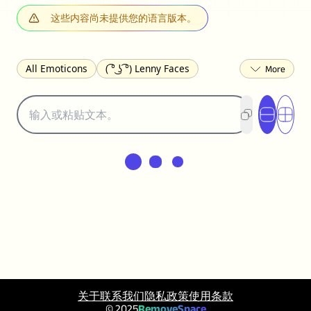
这些内容尚未提供您的语言版本。
All Emoticons
( ͡° ͜ʖ ͡°) Lenny Faces
(✯◡✯) Cute
(╯°□°)╯︵ ┻━┻ Table Flip
¯\_(ツ)_/¯ Shrug
(◠‿◠)♡ Flirting
(ノಠ益ಠ)ノ Angry
ヽ༼ຈل͜ຈ༽ﾉ Dongers
ʕ•ᴥ•ʔ Bears
(｡•́︿•̀｡) Sad
(ﾐ^ᆽ^ﾐ) Cats
(•᷄⌓•᷅) Confused
(^‿^) Happy
(^_-) Winking
(ᵕ≀ ̠ᵕ ) Shy
(⇀_⇀) Disapproving
(¬_¬) Annoyed
(❀❛ᴗ❛) Blushing
ლ(•́•́ლ) Scared
(⊙_☉) Surprised
(♥‿♥) Love
ᄽ(☉_☉)ᄿ Spiders
(・へ・) Nervous
(╯︵╰,) Depressed
(*^.^)つ♨ Eating
关于
联系我们
隐私政策
使用条款
٩(^ᴗ^)۶ Excited
(〃∇〃) Embarrassed
© 2025
RemoveSpace