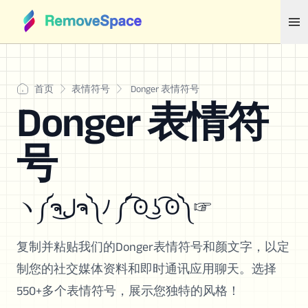
首页
表情符号
Donger 表情符号
Donger 表情符
号
ヽ༼ຈل͜ຈ༽ﾉ ༼ ͡ʘ ͜ʖ ͡ʘ༽☞
复制并粘贴我们的Donger表情符号和颜文字，以定
制您的社交媒体资料和即时通讯应用聊天。选择
550+多个表情符号，展示您独特的风格！