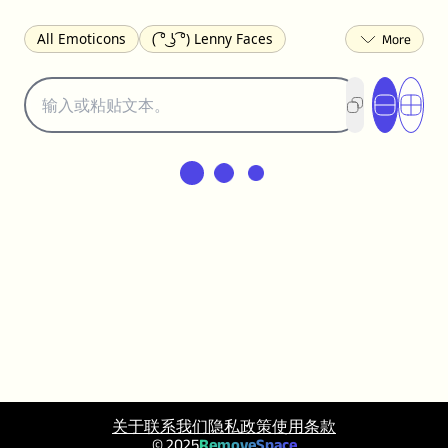
All Emoticons
( ͡° ͜ʖ ͡°) Lenny Faces
(✯◡✯) Cute
(╯°□°)╯︵ ┻━┻ Table Flip
¯\_(ツ)_/¯ Shrug
(◠‿◠)♡ Flirting
(ノಠ益ಠ)ノ Angry
ヽ༼ຈل͜ຈ༽ﾉ Dongers
ʕ•ᴥ•ʔ Bears
(｡•́︿•̀｡) Sad
(ﾐ^ᆽ^ﾐ) Cats
(•᷄⌓•᷅) Confused
(^‿^) Happy
(^_-) Winking
(ᵕ≀ ̠ᵕ ) Shy
(⇀_⇀) Disapproving
(¬_¬) Annoyed
(❀❛ᴗ❛) Blushing
ლ(•́•́ლ) Scared
(⊙_☉) Surprised
(♥‿♥) Love
ᄽ(☉_☉)ᄿ Spiders
(・へ・) Nervous
(╯︵╰,) Depressed
(*^.^)つ♨ Eating
٩(^ᴗ^)۶ Excited
(〃∇〃) Embarrassed
︻デ═一 Guns
ଘ(੭ˊ꒳ˋ)੭✩ Angels
关于
联系我们
隐私政策
使用条款
┌(˘⌣˘)ʃ Dancing
( ° ͜ʖ͡°)╭∩╮ Middle Finger
© 2025
RemoveSpace