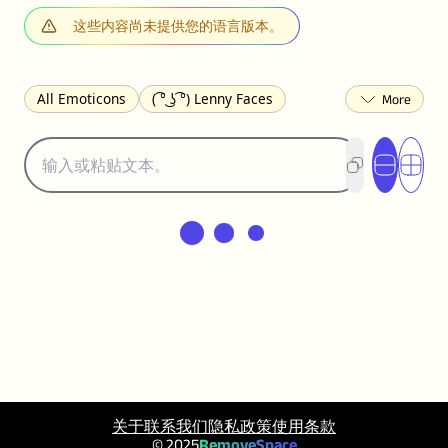
这些内容尚未提供您的语言版本。
All Emoticons
( ͡° ͜ʖ ͡°) Lenny Faces
(✯◡✯) Cute
(╯°□°)╯︵ ┻━┻ Table Flip
¯\_(ツ)_/¯ Shrug
(◠‿◠)♡ Flirting
(ノಠ益ಠ)ノ Angry
ヽ༼ຈل͜ຈ༽ﾉ Dongers
ʕ•ᴥ•ʔ Bears
(｡•́︿•̀｡) Sad
(ﾐ^ᆽ^ﾐ) Cats
(•᷄⌓•᷅) Confused
(^‿^) Happy
(^_-) Winking
(ᵕ≀ ̠ᵕ ) Shy
(⇀_⇀) Disapproving
(¬_¬) Annoyed
(❀❛ᴗ❛) Blushing
ლ(•́•́ლ) Scared
(⊙_☉) Surprised
(♥‿♥) Love
ᄽ(☉_☉)ᄿ Spiders
(・へ・) Nervous
(╯︵╰,) Depressed
(*^.^)つ♨ Eating
关于
联系我们
隐私政策
使用条款
٩(^ᴗ^)۶ Excited
(〃∇〃) Embarrassed
© 2025
RemoveSpace